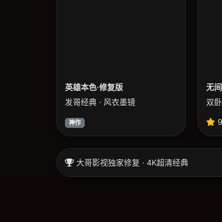
英雄本色·修复版
无间
发哥经典 · 风衣墨镜
双卧
9
神作
大哥影视独家修复 · 4K超清经典