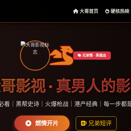
大哥首页
硬核热映
兄弟情 · 英雄血
哥影视 · 真男人的
必看｜黑帮史诗｜火爆枪战｜港产经典｜每一步都
燃情开片
兄弟短评