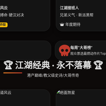
风云
江湖接班人
搏命 硬汉对决
兄弟义气 · 新派黑帮
年度期待
炸裂
每周“大哥榜”
观众票选最燃动作片Top
🏆 江湖经典 · 永不落幕 🏆
港产巅峰/教父级史诗/大哥传奇