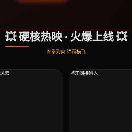
💥 硬核热映 · 火爆上线 💥
拳拳到肉 弹雨横飞