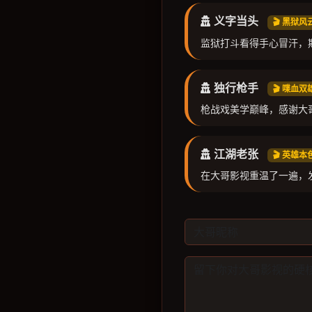
义字当头
🎬 黑狱
监狱打斗看得手心冒汗，
独行枪手
🎬 喋血
枪战戏美学巅峰，感谢大
江湖老张
🎬 英雄本
在大哥影视重温了一遍，