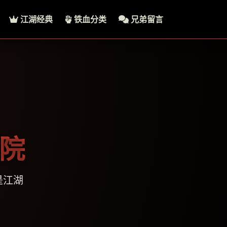
江湖经典
铁血分类
兄弟留言
影院
是江湖