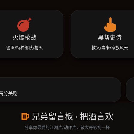
火爆枪战
黑帮史诗
警匪/特种部队/枪火
教父/毒枭/家族风云
高分美剧
兄弟留言板 · 把酒言欢
分享你最爱的江湖片/动作片，敬大哥影视一杯