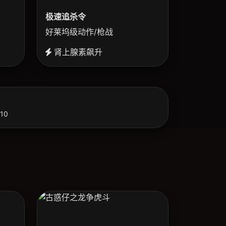
极速追杀令
好莱坞级动作/枪战
肾上腺素飙升
10