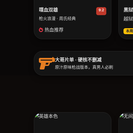
喋血双雄
黑狱
9.2
枪火浪漫 · 周氏经典
越狱
热血推荐
本周
大哥片单 · 硬核不删减
原汁原味枪战版本，真男人必刷