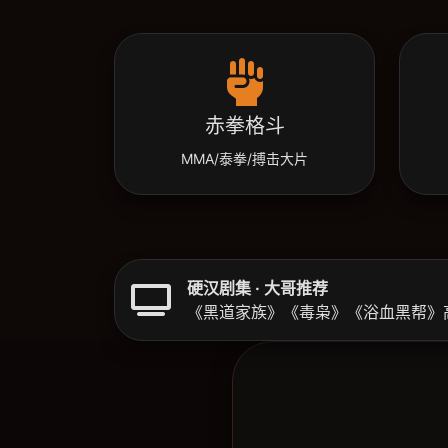
赤拳格斗
MMA/泰拳/搏击大片
硬汉剧集 · 大哥推荐
《黑道家族》《毒枭》《浴血黑帮》