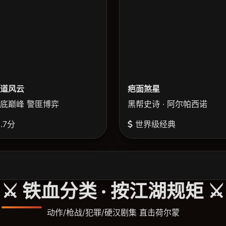
道风云
疤面煞星
底巅峰 警匪博弈
黑帮史诗 · 阿尔帕西诺
.7分
世界级经典
⚔️ 铁血分类 · 按江湖规矩 ⚔️
动作/枪战/犯罪/硬汉剧集 直击荷尔蒙